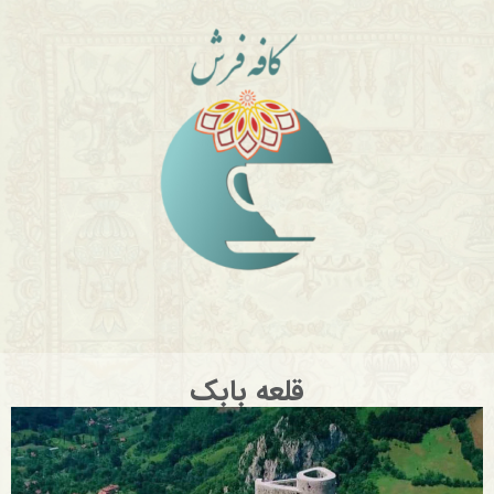
قلعه بابک